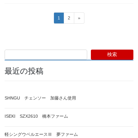
投
固
固
1
2
»
稿
定
定
ペ
ペ
の
ー
ー
ペ
ジ
ジ
ー
検索
ジ
送
最近の投稿
り
SHNGU チェンソー 加藤さん使用
ISEKI SZX2610 橋本ファーム
軽シングウベルエースⅢ 夢ファーム