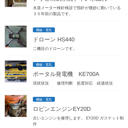
水道メーター検針検診で指針が微妙に動いている
３５年前の製品です。
機械・電気
ドローン HS440
二機目のドローンです。
機械・電気
ポータル発電機 KE700A
現状状況 修理判断 処置対応 経過状況
機械・電気
ロビンエンジンEY20D
古いエンジンを修理します。 EY20D ガスケット制
作