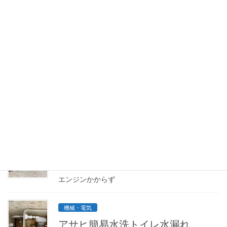
フューエルコック清掃インテークマニホールド加
工取付マフラー取り外しプラグ交換 BMR4A エ
ンジンオイル交換各取付ネジ部 タップダ […]
機械・電気
Holiday EP600H
ホンダ 発電機エンジンかからず 2025年 5月
現状状態点火状態 火花あり燃料 残量量無しキ
ャブレターリンク 作動固着不良 プラグ NGK
BMR4A 使用 キャブレター取り外し
機械・電気
マキタMDE400チェンソー
エンジンかからず
機械・電気
アサヒ簡易水洗トイレ水漏れ